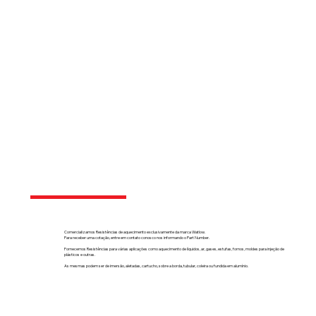
Comercializamos Resistências de aquecimento exclusivamente da marca Watlow.
Para receber uma cotação, entre em contato conosco nos informando o Part Number.
Fornecemos Resistências para várias aplicações como aquecimento de líquidos, ar, gases, estufas, fornos, moldes para injeção de
plásticos e outras.
As mesmas podem ser de imersão, aletadas, cartucho, sobre a borda, tubular, coleira ou fundida em alumínio.