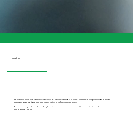
Acessórios
Os acessórios são usados para a correta instalação do sensor de temperatura ao processo, são constituídos por cabeçotes, isoladores,
miçangas, flanges ajustáveis, tubos de proteção metálico ou cerâmico, conectores, etc.
Esses acessórios permitem a adequada fixação mecânica do sensor ao processo e uma eficiente conexão elétrica entre o sensor e o
instrumento de medição.