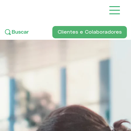
Clientes e Colaboradores
Buscar