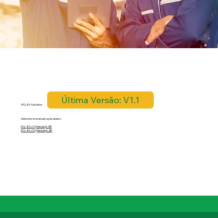
Última Versão: V1.1
ECL-80 Update
Selecione uma atualização abaixo:
ECL-80 v1.1
|
Manual pt_BR
ECL-80 v1.0
|
Manual pt_BR