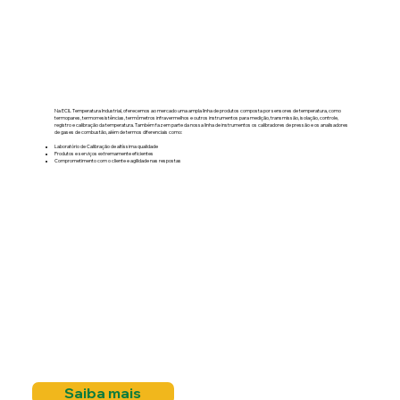
Na ECIL Temperatura Industrial, oferecemos ao mercado uma ampla linha de produtos composta por sensores de temperatura, como
termopares, termorresistências, termômetros infravermelhos e outros instrumentos para medição, transmissão, isolação, controle,
registro e calibração da temperatura. Também fazem parte da nossa linha de instrumentos os calibradores de pressão e os analisadores
de gases de combustão, além de termos diferenciais como:​
Laboratório de Calibração de altíssima qualidade
Produtos e serviços extremamente eficientes
Comprometimento com o cliente e agilidade nas respostas
Saiba mais